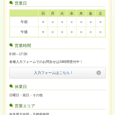
営業日
日
月
火
水
木
金
土
午前
×
○
○
○
○
○
○
午後
×
○
○
○
○
○
○
営業時間
9:00～17:00
各種入力フォームでのお問合せは24時間受付中！
入力フォームはこちら！
休業日
日曜日・祝日・その他
営業エリア
奈良県北中部・京都府南部