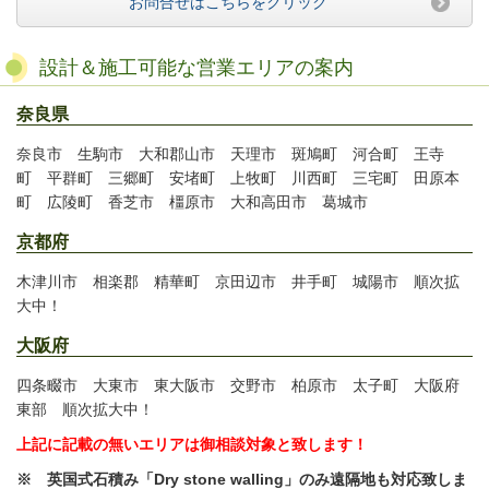
お問合せはこちらをクリック
設計＆施工可能な営業エリアの案内
奈良県
奈良市 生駒市 大和郡山市 天理市 斑鳩町 河合町 王寺
町 平群
町
三郷
町
安堵
町
上牧
町
川西
町
三宅
町
田原本
町
広陵
町
香芝市 橿原
市
大和高田
市
葛城市
京都府
木津川市 相楽郡 精華町
京田辺市 井手町 城陽市 順次拡
大中！
大阪府
四条畷市 大東
市
東大阪
市 交野市
柏原
市
太子町 大阪府
東部 順次拡大中！
上記に記載の無いエリアは御相談対象と致します！
※ 英国式石積み「Dry stone walling」のみ遠隔地も対応致しま