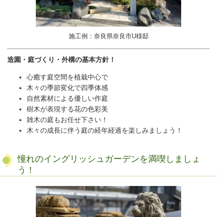
施工例：奈良県奈良市U様邸
造園・庭づくり・外構の基本方針！
心癒す庭空間を植栽中心で
木々の季節変化で四季体感
自然素材による優しい作庭
樹木が表現する
花の色彩美
雑木の庭もお任せ下さい！
木々の成長に伴う庭の経年経過を楽しみましょう！
憧れのイングリッシュガーデンを満喫しましょ
う！