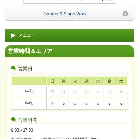
Garden & Stone Work
メニュー
営業時間＆エリア
営業日
日
月
火
水
木
金
土
午前
×
○
○
○
○
○
○
午後
×
○
○
○
○
○
○
営業時間
9:00～17:00