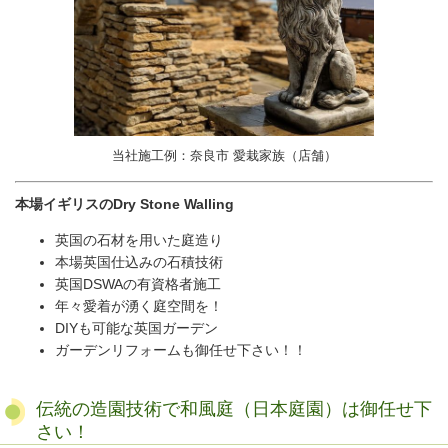
当社施工例：奈良市 愛栽家族（店舗）
本場イギリスのDry Stone Walling
英国の石材を用いた庭造り
本場英国仕込みの石積技術
英国DSWAの有資格者施工
年々愛着が湧く庭空間を！
DIYも可能な英国ガーデン
ガーデンリフォームも御任せ下さい！！
伝統の造園技術で和風庭（日本庭園）は御任せ下
さい！