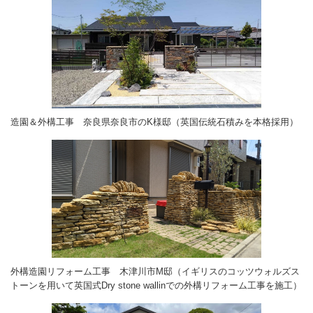
造園＆外構工事 奈良県奈良市のK様邸（英国伝統石積みを本格採用）
外構造園リフォーム工事 木津川市M邸（イギリスのコッツウォルズス
トーンを用いて英国式Dry stone wallinでの外構リフォーム工事を施工）