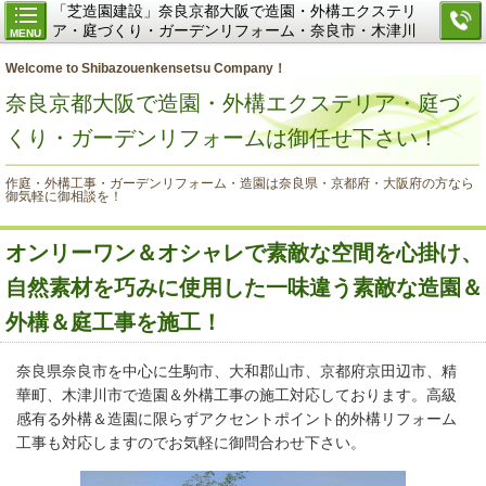
「芝造園建設」奈良京都大阪で造園・外構エクステリ
ア・庭づくり・ガーデンリフォーム・奈良市・木津川
MENU
市・精華町・生駒市
Welcome to Shibazouenkensetsu Company！
奈良京都大阪で造園・外構エクステリア・庭づ
くり・ガーデンリフォームは御任せ下さい！
作庭・外構工事・ガーデンリフォーム・造園は奈良県・京都府・大阪府の方なら
御気軽に御相談を！
オンリーワン＆オシャレで素敵な空間を心掛け、
自然素材を巧みに使用した一味違う素敵な造園＆
外構＆庭工事を施工！
奈良県奈良市を中心に生駒市、大和郡山市、京都府京田辺市、精
華町、木津川市で造園＆外構工事の施工対応しております。高級
感有る外構＆造園に限らずアクセントポイント的外構リフォーム
工事も対応しますのでお気軽に御問合わせ下さい。