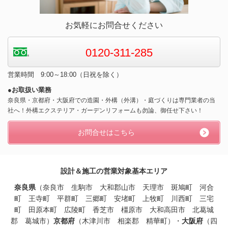
お気軽にお問合せください
0120-311-285
営業時間 9:00～18:00（日祝を除く）
●お取扱い業務
奈良県・京都府・大阪府での造園・外構（外溝）・庭づくりは専門業者の当
社へ！外構エクステリア・ガーデンリフォームも勿論、御任せ下さい！
お問合せはこちら
設計＆施工の営業対象基本エリア
奈良県
（奈良市 生駒市 大和郡山市 天理市 斑鳩町 河合
町 王寺町 平群町 三郷町 安堵町 上牧町 川西町 三宅
町 田原本町
広陵
町
香芝市 橿原
市
大和高田
市
北葛城
郡 葛城市
）
京都府
（木津川市 相楽郡 精華町）・
大阪府
（四